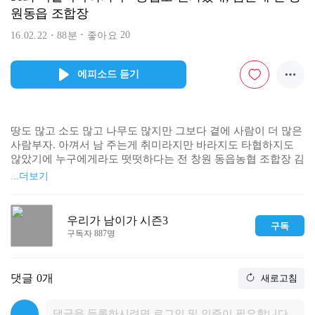
원동읍 조합장
20
16.02.22
88분
좋아요
에피소드 듣기
땅도 많고 소도 많고 나무도 많지만 그보다 곁에 사람이 더 많은 
사람부자. 아껴서 남 주는게 취미라지만 바라지도 타협하지도 
않았기에 누구에게라도 떳떳하다는 전 창원 동읍농협 조합장 김
순재님을 모셨습니다.
...더보기
우리가 남이가 시즌3
구독
구독자 887명
댓글
0개
새로고침