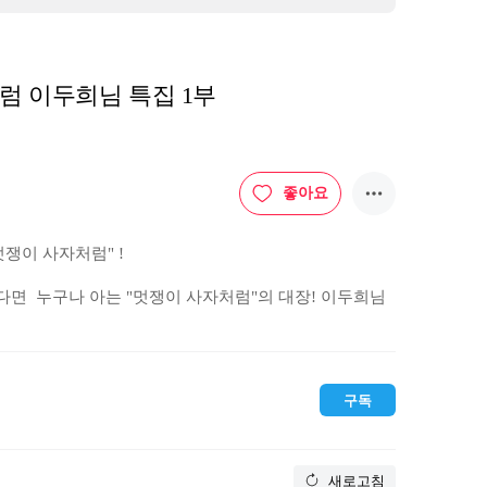
처럼 이두희님 특집 1부
좋아요
이 사자처럼" !

면  누구나 아는 "멋쟁이 사자처럼"의 대장! 이두희님
발을 내딛기까지 다양한 경험을 했던 두희님의 이야기를 
구독
새로고침