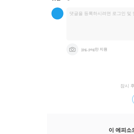
- 페이스북 멋쟁이 사자처럼 https://www.faceboo
- 파피루스 http://papyruth.com
jpg, png만 지원
잠시 
이 에피소