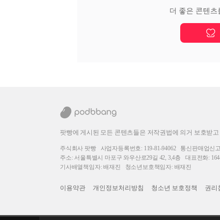
더 좋은 콘텐츠
팟빵에 게시된 모든 콘텐츠들은 저작권법에 의거 보호받고
주식회사 팟빵
사업자등록번호: 119-81-94062
통신판매업신고번호
주소: 서울특별시 마포구 와우산로29길 42, 3,4층
대표전화: 1644
기사배열책임자: 배재진
청소년보호책임자: 배재진
이용약관
개인정보처리방침
청소년 보호정책
권리