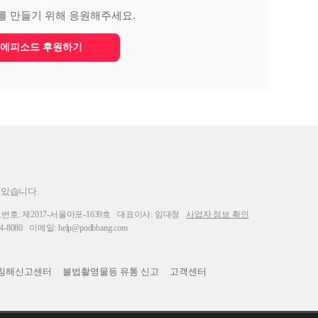
를 만들기 위해 응원해주세요.
에피소드 후원하기
 있습니다.
: 제2017-서울마포-1639호
대표이사: 임대청
사업자 정보 확인
-8080
이메일: help@podbbang.com
침해신고센터
불법촬영물등 유통 신고
고객센터