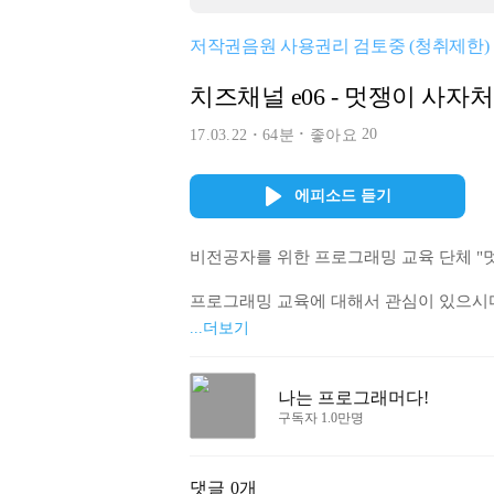
저작권음원 사용권리 검토중 (청취제한)
치즈채널 e06 - 멋쟁이 사자
20
17.03.22
64분
좋아요
에피소드 듣기
비전공자를 위한 프로그래밍 교육 단체 "멋쟁
프로그래밍 교육에 대해서 관심이 있으시다
을 모셨습니다! 

...더보기
평범한 공대생에서 프로그래밍 교육계로 
들어보았습니다. 

나는 프로그래머다!
구독자 1.0만명
# 함께 보면 좋은 링크 

- 멋쟁이 사자처럼 https://likelion.net/

댓글
0개