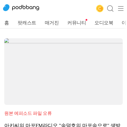
홈
팟캐스트
매거진
커뮤니티
오디오북
이
원본 에피소드 파일 오류
아키씨의 마포FM라디오 "송덕호의 마포속으로" 생방