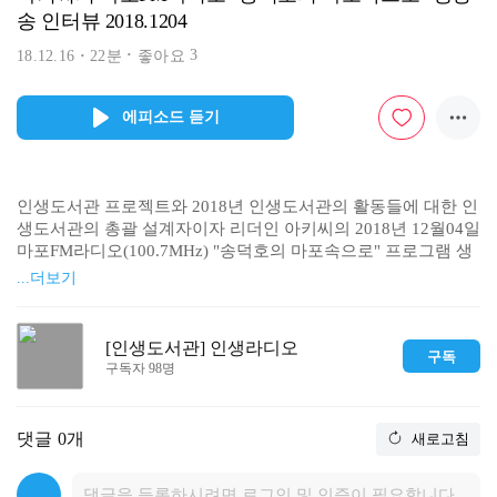
송 인터뷰 2018.1204
3
18.12.16
22분
좋아요
에피소드 듣기
인생도서관 프로젝트와 2018년 인생도서관의 활동들에 대한 인
생도서관의 총괄 설계자이자 리더인 아키씨의 2018년 12월04일 
마포FM라디오(100.7MHz) "송덕호의 마포속으로" 프로그램 생
방송 인터뷰입니다.

...더보기
for more information visit "인생도서관"홈페이지 >> http://www.li
feliverary.com페이스북 >> http://www.facebook.com/LIFELIVER
ARY
[인생도서관] 인생라디오
구독
구독자 98명
댓글
0개
새로고침