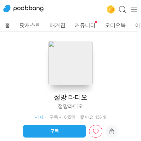
홈
팟캐스트
매거진
커뮤니티
오디오북
이
절망 라디오
절망라디오
시사
구독자 645명
좋아요 436개
구독